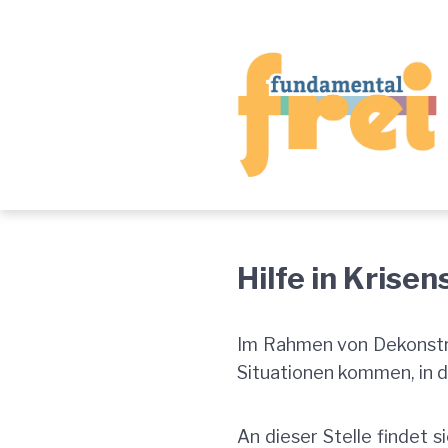
Zur
Zum
Zum
Hauptnavigation
Inhalt
Footer
springen
springen
springen
Akute
Hilfe in Krisen
Hilfe
Im Rahmen von Dekonstru
Situationen kommen, in
An dieser Stelle findet 