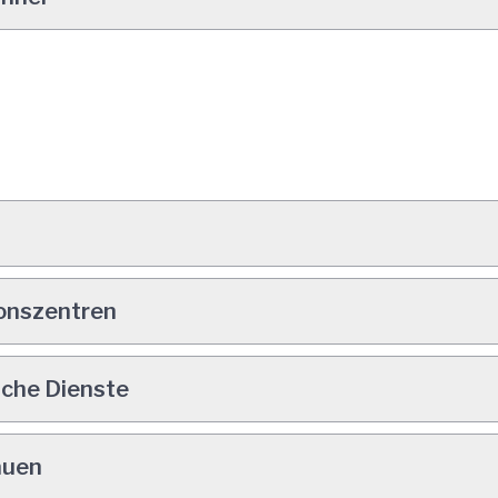
ionszentren
sche Dienste
auen