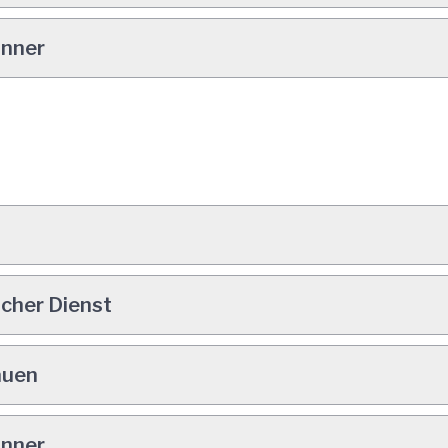
änner
scher Dienst
auen
änner