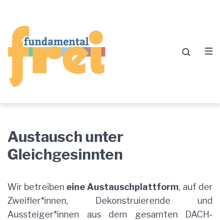
Zur
Zum
Zum
Hauptnavigation
Inhalt
Footer
springen
springen
springen
Austausch-
Austausch unter
Netzwerk
Gleichgesinnten
Wir betreiben
eine Austauschplattform
, auf der
Zweifler*innen, Dekonstruierende und
Aussteiger*innen aus dem gesamten DACH-