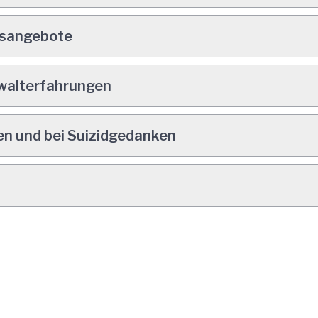
gsangebote
walterfahrungen
en und bei Suizidgedanken