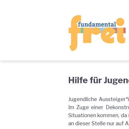
Zur
Zum
Zum
Hauptnavigation
Inhalt
Footer
springen
springen
springen
Hilfe
Hilfe für Jugen
für
Jugendliche
Jugendliche Aussteiger*
Im Zuge einer Dekonstru
Situationen kommen, da s
an dieser Stelle nur auf 