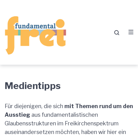
Zur
Zum
Zum
Hauptnavigation
Inhalt
Footer
springen
springen
springen
Medientipps
Medientipps
Für diejenigen, die sich
mit Themen rund um den
Ausstieg
aus fundamentalistischen
Glaubensstrukturen im Freikirchenspektrum
auseinandersetzen möchten, haben wir hier ein