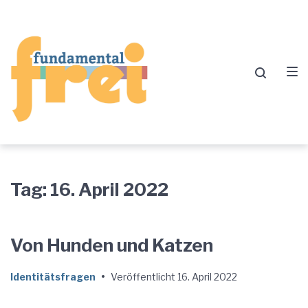
Zur
Zum
Zum
Hauptnavigation
Inhalt
Footer
springen
springen
springen
Tag:
16. April 2022
Von Hunden und Katzen
Identitätsfragen
•
Veröffentlicht
16. April 2022