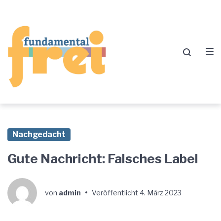
Zur
Zum
Zum
Hauptnavigation
Inhalt
Footer
springen
springen
springen
Nachgedacht
Gute Nachricht: Falsches Label
von
admin
•
Veröffentlicht
4. März 2023