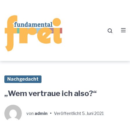
Zur
Zum
Zum
Hauptnavigation
Inhalt
Footer
springen
springen
springen
Nachgedacht
„Wem vertraue ich also?“
von
admin
•
Veröffentlicht
5. Juni 2021