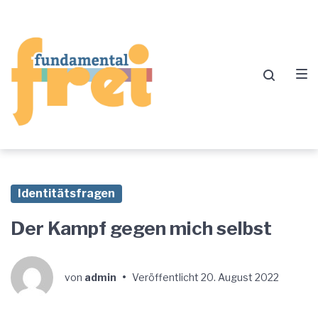
Zur
Zum
Zum
Hauptnavigation
Inhalt
Footer
springen
springen
springen
Identitätsfragen
Der Kampf gegen mich selbst
von
admin
•
Veröffentlicht
20. August 2022