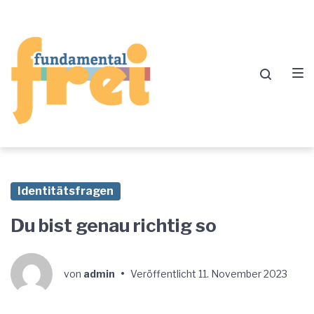
Zur
Zum
Zum
Hauptnavigation
Inhalt
Footer
springen
springen
springen
Identitätsfragen
Du bist genau richtig so
von
admin
•
Veröffentlicht
11. November 2023