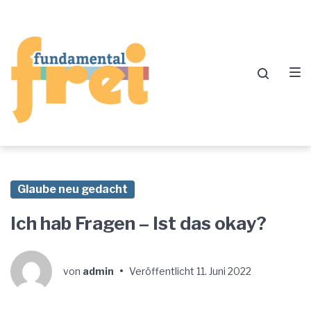
Zur
Zum
Zum
Hauptnavigation
Inhalt
Footer
springen
springen
springen
Glaube neu gedacht
Ich hab Fragen – Ist das okay?
von
admin
•
Veröffentlicht
11. Juni 2022