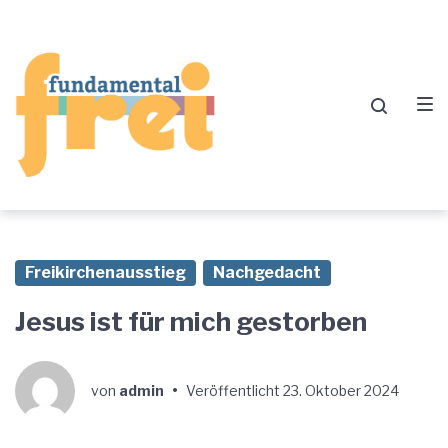
Zur
Zum
Zum
Hauptnavigation
Inhalt
Footer
springen
springen
springen
Freikirchenausstieg
Nachgedacht
Jesus ist für mich gestorben
von
admin
•
Veröffentlicht
23. Oktober 2024