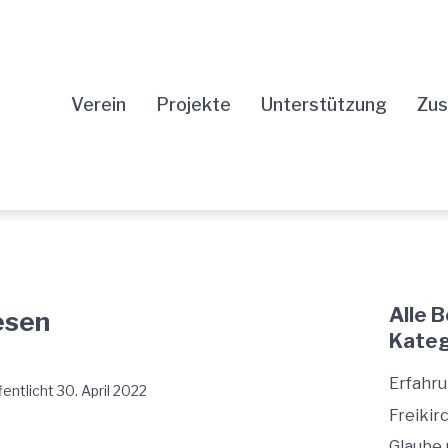
Verein
Projekte
Unterstützung
Zus
Alle 
esen
Katego
Erfahr
fentlicht
30. April 2022
Freikir
Glaube