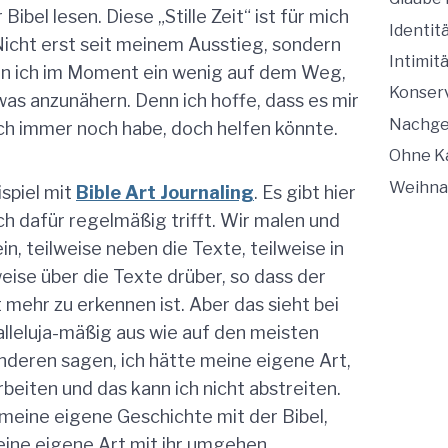
Bibel lesen. Diese „Stille Zeit“ ist für mich
Identit
icht erst seit meinem Ausstieg, sondern
Intimit
in ich im Moment ein wenig auf dem Weg,
Konser
was anzunähern. Denn ich hoffe, dass es mir
Nachge
ch immer noch habe, doch helfen könnte.
Ohne K
Weihna
spiel mit
Bible Art Journaling
. Es gibt hier
ich dafür regelmäßig trifft. Wir malen und
ein, teilweise neben die Texte, teilweise in
weise über die Texte drüber, so dass der
 mehr zu erkennen ist. Aber das sieht bei
alleluja-mäßig aus wie auf den meisten
anderen sagen, ich hätte meine eigene Art,
arbeiten und das kann ich nicht abstreiten.
 meine eigene Geschichte mit der Bibel,
eine eigene Art mit ihr umgehen.