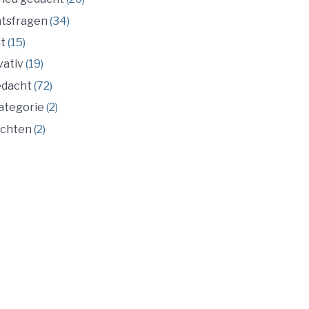
ätsfragen
(34)
ät
(15)
vativ
(19)
dacht
(72)
ategorie
(2)
chten
(2)