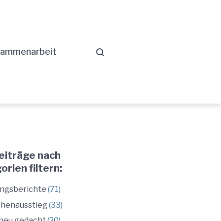
ammenarbeit
Beiträge nach
rien filtern:
ungsberichte
(71)
chenausstieg
(33)
 neu gedacht
(20)