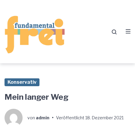
Zur
Zum
Zum
Hauptnavigation
Inhalt
Footer
springen
springen
springen
Konservativ
Mein langer Weg
von
admin
•
Veröffentlicht
18. Dezember 2021